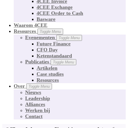
4CEE Invoice
4CEE Exchange
4CEE Order to Cash
Basware
Waarom 4CEE
Resources
Toggle Menu
Evenementen
Toggle Menu
Future Finance
CFO Day
Ketenstandaard
Publicaties
Toggle Menu
Artikelen
Case studies
Resources
Over
Toggle Menu
Nieuws
Leadership
Alliances
Werken bij
Contact