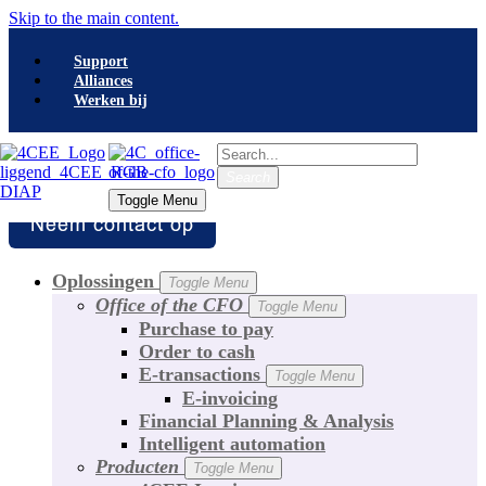
Skip to the main content.
Support
Alliances
Werken bij
Search
Search
Toggle Menu
Toggle Menu
Oplossingen
Toggle Menu
Office of the CFO
Toggle Menu
Purchase to pay
Order to cash
E-transactions
Toggle Menu
E-invoicing
Financial Planning & Analysis
Intelligent automation
Producten
Toggle Menu