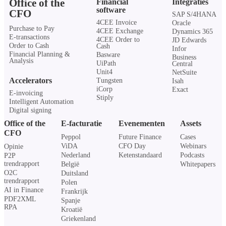
Office of the
Financial
Integraties
software
CFO
SAP S/4HANA
4CEE Invoice
Oracle
Purchase to Pay
4CEE Exchange
Dynamics 365
E-transactions
4CEE Order to
JD Edwards
Order to Cash
Cash
Infor
Financial Planning &
Basware
Business
Analysis
UiPath
Central
Unit4
NetSuite
Accelerators
Tungsten
Isah
iCorp
Exact
E-invoicing
Stiply
Intelligent Automation
Digital signing
Office of the
E-facturatie
Evenementen
Assets
CFO
Peppol
Future Finance
Cases
ViDA
CFO Day
Webinars
Opinie
Nederland
Ketenstandaard
Podcasts
P2P
trendrapport
België
Whitepapers
O2C
Duitsland
trendrapport
Polen
AI in Finance
Frankrijk
PDF2XML
Spanje
RPA
Kroatië
Griekenland