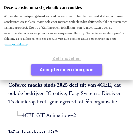
Menu
Deze website maakt gebruik van cookies
Intelligent Automation
Wij, en derde partijen, gebruiken cookies voor het bijhouden van statistieken, om jouw
Robotic Process Automation (RPA)
voorkeuren op te slaan, maar ook voor marketingdoeleinden (bijvoorbeeld het afstemmen
Intelligent Document Processing
van advertenties). Door op 'Zelf instellen' te klikken, kun je meer lezen over de
Communications Mining
verschillende cookies en je voorkeuren aanpassen. Door op 'Accepteren en doorgaan' te
Agentic AI
klikken, ga je akkoord met het gebruik van alle cookies zoals omschreven in onze
Contact
privacyverklaring
.
Je bezoekt deze pagina waarschijnlijk omdat je van
Zelf instellen
coforce.nl
komt en op zoek bent naar Coforce of
Accepteren en doorgaan
naar informatie over intelligent automation of RPA.
Coforce maakt sinds 2025 deel uit van 4CEE
, dat
ook de bedrijven ICreative, Easy Systems, Diesis en
Tradeinterop heeft geïntegreerd tot één organisatie.
Wat betekent dit?