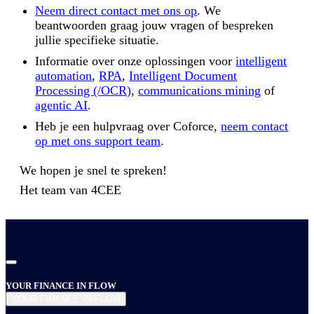
Neem direct contact met ons op
. We
beantwoorden graag jouw vragen of bespreken
jullie specifieke situatie.
Informatie over onze oplossingen voor
intelligent
automation
,
RPA
,
Intelligent Document
Processing (/OCR)
,
communications mining
of
agentic AI
.
Heb je een hulpvraag over Coforce,
neem contact
op met ons support team
.
We hopen je snel te spreken!
Het team van
4CEE
YOUR FINANCE IN FLOW
YOUR FINANCE IN FLOW