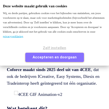
Menu
Deze website maakt gebruik van cookies
Intelligent Automation
Wij, en derde partijen, gebruiken cookies voor het bijhouden van statistieken, om jouw
Robotic Process Automation (RPA)
voorkeuren op te slaan, maar ook voor marketingdoeleinden (bijvoorbeeld het afstemmen
Intelligent Document Processing
van advertenties). Door op 'Zelf instellen' te klikken, kun je meer lezen over de
Communications Mining
verschillende cookies en je voorkeuren aanpassen. Door op 'Accepteren en doorgaan' te
Agentic AI
klikken, ga je akkoord met het gebruik van alle cookies zoals omschreven in onze
Contact
privacyverklaring
.
Je bezoekt deze pagina waarschijnlijk omdat je van
Zelf instellen
coforce.nl
komt en op zoek bent naar Coforce of
Accepteren en doorgaan
naar informatie over intelligent automation of RPA.
Coforce maakt sinds 2025 deel uit van 4CEE
, dat
ook de bedrijven ICreative, Easy Systems, Diesis en
Tradeinterop heeft geïntegreerd tot één organisatie.
Wat betekent dit?