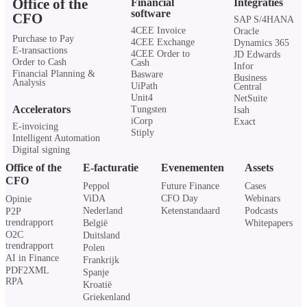
Office of the
Financial
Integraties
software
CFO
SAP S/4HANA
4CEE Invoice
Oracle
Purchase to Pay
4CEE Exchange
Dynamics 365
E-transactions
4CEE Order to
JD Edwards
Order to Cash
Cash
Infor
Financial Planning &
Basware
Business
Analysis
UiPath
Central
Unit4
NetSuite
Accelerators
Tungsten
Isah
iCorp
Exact
E-invoicing
Stiply
Intelligent Automation
Digital signing
Office of the
E-facturatie
Evenementen
Assets
CFO
Peppol
Future Finance
Cases
ViDA
CFO Day
Webinars
Opinie
Nederland
Ketenstandaard
Podcasts
P2P
trendrapport
België
Whitepapers
O2C
Duitsland
trendrapport
Polen
AI in Finance
Frankrijk
PDF2XML
Spanje
RPA
Kroatië
Griekenland