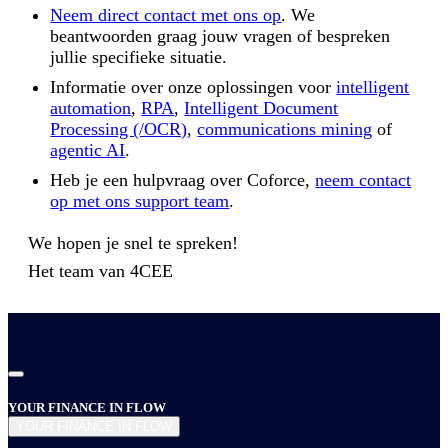
Neem direct contact met ons op
. We
beantwoorden graag jouw vragen of bespreken
jullie specifieke situatie.
Informatie over onze oplossingen voor
intelligent
automation
,
RPA
,
Intelligent Document
Processing (/OCR)
,
communications mining
of
agentic AI
.
Heb je een hulpvraag over Coforce,
neem contact
op met ons support team
.
We hopen je snel te spreken!
Het team van
4CEE
YOUR FINANCE IN FLOW
YOUR FINANCE IN FLOW