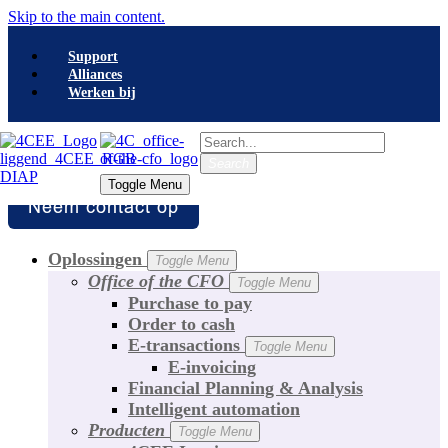
Skip to the main content.
Support
Alliances
Werken bij
Search
Search
Toggle Menu
Toggle Menu
Oplossingen
Toggle Menu
Office of the CFO
Toggle Menu
Purchase to pay
Order to cash
E-transactions
Toggle Menu
E-invoicing
Financial Planning & Analysis
Intelligent automation
Producten
Toggle Menu